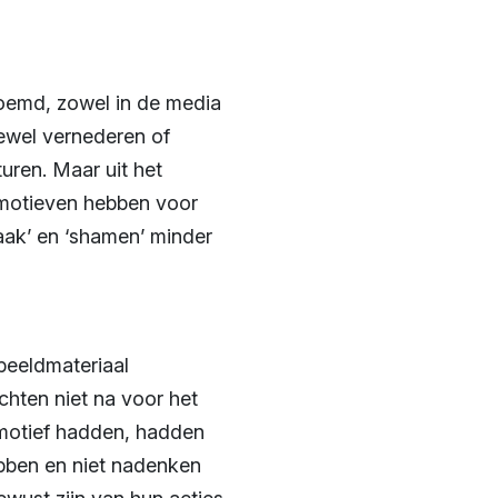
oemd, zowel in de media
ftewel vernederen of
uren. Maar uit het
e motieven hebben voor
aak’ en ‘shamen’ minder
beeldmateriaal
chten niet na voor het
s motief hadden, hadden
ebben en niet nadenken