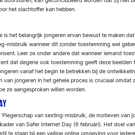
al doorsturen, kan geconcludeerd worden dat zij niet b
oor het slachtoffer kan hebben.
e is het belangrijk jongeren ervan bewust te maken dat
ing-misbruik wanneer dit zonder toestemming wel gebeur
consent. Leer ze onder andere dat wanneer iemand toes
ekent dat degene ook toestemming geeft deze beelden 
 jongeren vanaf het begin te betrekken bij de ontwikkel
van jongeren in het gehele proces is cruciaal omdat zi
oe ze aangesproken willen worden.
ay
‘Plegerschap van sexting-misbruik, de motieven van jo
 kader van Safer Internet Day (6 februari). Het doel v
til te staan bij een veilige online omgeving voor ieder