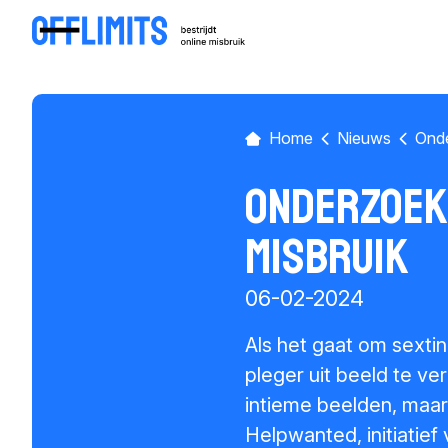
Home
Nieuws
Onde
Onderzoek 
misbruik
06-02-2024
Als het gaat om sextin
pleger uit beeld te ver
intieme beelden, maar
Helpwanted, initiatief