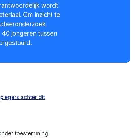
rantwoordelijk wordt
eriaal. Om inzicht te
studeeronderzoek
n 40 jongeren tussen
orgestuurd.
plegers achter dit
zonder toestemming