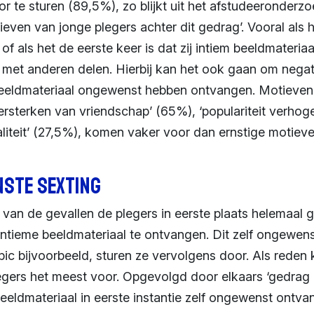
or te sturen (89,5%), zo blijkt uit het afstudeeronderz
ieven van jonge plegers achter dit gedrag’. Vooral als 
f als het de eerste keer is dat zij intiem beeldmateriaa
 met anderen delen. Hierbij kan het ook gaan om negat
 beeldmateriaal ongewenst hebben ontvangen. Motieven 
versterken van vriendschap’ (65%), ‘populariteit verho
aliteit’ (27,5%), komen vaker voor dan ernstige motiev
ste sexting
 van de gevallen de plegers in eerste plaats helemaal
ntieme beeldmateriaal te ontvangen. Dit zelf ongewen
pic bijvoorbeeld, sturen ze vervolgens door. Als reden
egers het meest voor. Opgevolgd door elkaars ‘gedrag 
beeldmateriaal in eerste instantie zelf ongewenst ontvan