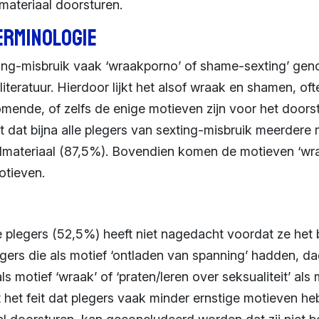
 materiaal doorsturen.
erminologie
ing-misbruik vaak ‘wraakporno’ of shame-sexting’ gen
literatuur. Hierdoor lijkt het alsof wraak en shamen, o
ende, of zelfs de enige motieven zijn voor het doorst
t dat bijna alle plegers van sexting-misbruik meerder
dmateriaal (87,5%). Bovendien komen de motieven ‘wr
otieven.
 plegers (52,5%) heeft niet nagedacht voordat ze het 
gers die als motief ‘ontladen van spanning’ hadden, da
ls motief ‘wraak’ of ‘praten/leren over seksualiteit’ al
 het feit dat plegers vaak minder ernstige motieven h