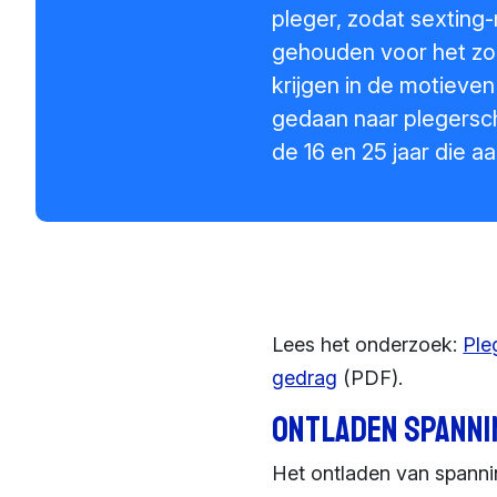
pleger, zodat sexting
gehouden voor het zon
krijgen in de motieve
gedaan naar plegersch
de 16 en 25 jaar die
Lees het onderzoek:
Ple
gedrag
(PDF).
Ontladen spanni
Het ontladen van spann