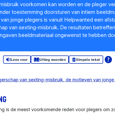
-misbruik voorkomen kan worden en de pleger ve
der toestemming doorsturen van intiem beeldmat
n van jonge plegers is vanuit Helpwanted een af
ap van sexting-misbruik. De resultaten betreffe
 aangaven beeldmateriaal ongewenst te hebben do
Lees voor
Uitleg woorden
Simpele tekst
gerschap van sexting-misbruik, de motieven van jonge 
ng
ing is de meest voorkomende reden voor plegers om 