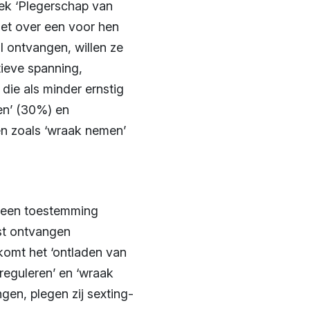
oek ‘Plegerschap van
het over een voor hen
l ontvangen, willen ze
ieve spanning,
die als minder ernstig
gen’ (30%) en
en zoals ‘wraak nemen’
 geen toestemming
st ontvangen
 komt het ‘ontladen van
reguleren’ en ‘wraak
gen, plegen zij sexting-