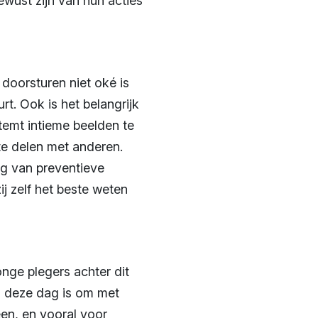
ewust zijn van hun acties
 doorsturen niet oké is
t. Ook is het belangrijk
temt intieme beelden te
te delen met anderen.
ing van preventieve
j zelf het beste weten
nge plegers achter dit
an deze dag is om met
een, en vooral voor