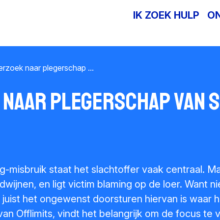
IK ZOEK HULP
O
rzoek naar plegerschap ...
naar plegerschap van s
g-misbruik staat het slachtoffer vaak centraal. M
dwijnen, en ligt victim blaming op de loer. Want n
 juist het ongewenst doorsturen hiervan is waar h
 van Offlimits, vindt het belangrijk om de focus te