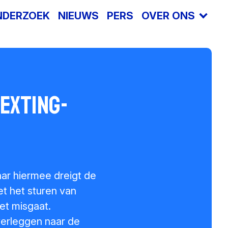
NDERZOEK
NIEUWS
PERS
OVER ONS
Offlimits
Safer Internet Centre
Vacatures
exting-
Jaarverslagen
Terminologie
Sponsors en donoren
aar hiermee dreigt de
Raad van Toezicht
iet het sturen van
Steun ons
et misgaat.
 verleggen naar de
Contact