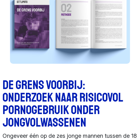
Sponsors en
donoren
Raad van
Toezicht
Steun ons
Contact
De grens voorbij:
onderzoek naar risicovol
pornogebruik onder
jongvolwassenen
Ongeveer één op de zes jonge mannen tussen de 18