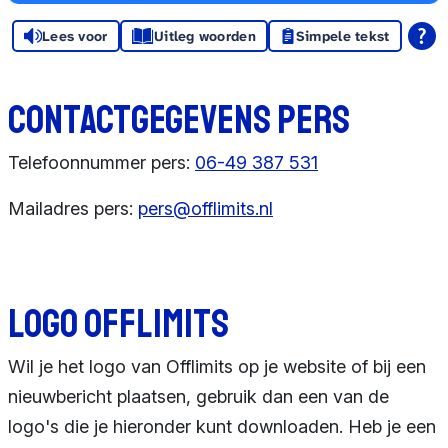
Sponsors en
Lees voor
donoren
Uitleg woorden
Simpele tekst
Raad van
Contactgegevens pers
Toezicht
Telefoonnummer pers:
06-49 387 531
Steun ons
Mailadres pers:
pers@offlimits.nl
Contact
Logo Offlimits
Wil je het logo van Offlimits op je website of bij een
nieuwbericht plaatsen, gebruik dan een van de
logo's die je hieronder kunt downloaden. Heb je een