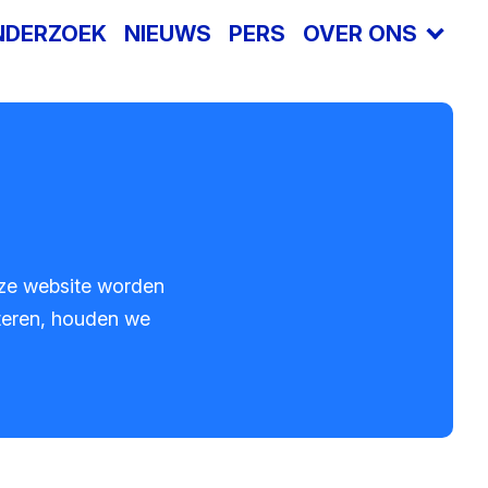
NDERZOEK
NIEUWS
PERS
OVER ONS
Offlimits
Safer Internet Centre
Vacatures
Jaarverslagen
Terminologie
nze website worden
teren, houden we
Sponsors en donoren
Raad van Toezicht
Steun ons
Contact