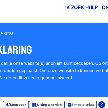
IK ZOEK HULP
O
LARING
KLARING
k dat je onze website(s) anoniem kunt bezoeken. Op o
n derden geplaatst. Om onze website te kunnen verbe
. We doen dit volledig geanonimiseerd.
Lees voor
Uitleg woorden
Simpele tekst