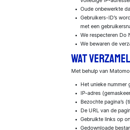
volledige IP-adresse
Oude onbewerkte dat
Gebruikers-ID’s wor
met een gebruikersn
We respecteren Do N
We bewaren de verza
Wat verzame
Met behulp van Matomo 
Het unieke nummer 
IP-adres (gemaskeer
Bezochte pagina’s (t
De URL van de pagin
Gebruikte links op o
Gedownloade besta