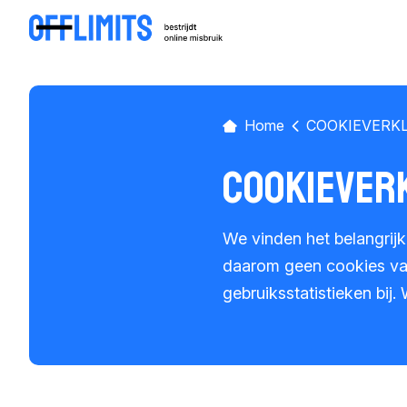
Home
COOKIEVERK
COOKIEVER
We vinden het belangrij
daarom geen cookies va
gebruiksstatistieken bij