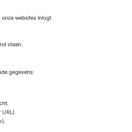
 onze websites inlogt
)
nd staan.
nde gegevens:
cht.
 URL).
k).