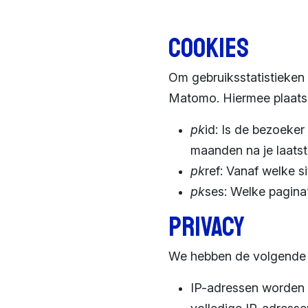
Cookies
Om gebruiksstatistieken
Matomo. Hiermee plaatse
pk
id: Is de bezoeker
maanden na je laats
pk
ref: Vanaf welke 
pk
ses: Welke pagina
Privacy
We hebben de volgende
IP-adressen worden m