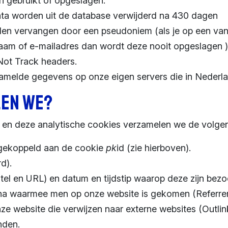
n gebruikt of opgeslagen.
a worden uit de database verwijderd na 430 dagen
den vervangen door een pseudoniem (als je op een van
aam of e-mailadres dan wordt deze nooit opgeslagen 
ot Track headers.
melde gegevens op onze eigen servers die in Nederla
len we?
en deze analytische cookies verzamelen we de volge
gekoppeld aan de cookie
pk
id (zie hierboven).
d).
itel en URL) en datum en tijdstip waarop deze zijn bezo
a waarmee men op onze website is gekomen (Referrer
nze website die verwijzen naar externe websites (Outlin
nden.