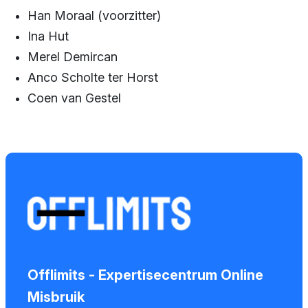
Sponsors en
Han Moraal (voorzitter)
donoren
Ina Hut
Merel Demircan
Raad van
Anco Scholte ter Horst
Toezicht
Coen van Gestel
Steun ons
Contact
Offlimits - Expertisecentrum Online
Misbruik