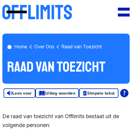
Nieuws
Pers
Over Ons
Home
Over Ons
Raad van Toezicht
Offlimits
Raad van Toezicht
Safer Internet
Centre
Vacatures
Lees voor
Uitleg woorden
Simpele tekst
Jaarverslagen
De raad van toezicht van Offlimits bestaat uit de
Terminologie
volgende personen: