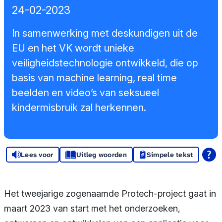
Sponsors en
24-02-2023
donoren
In samenwerking met deskundigen uit de
Raad van
EU en het VK wordt unieke
veiligheidstechnologie ontwikkeld, die op
Toezicht
basis van machine learning, real time
Steun ons
beelden en video’s van seksueel
kindermisbruik zal herkennen.
Contact
Lees voor
Uitleg woorden
Simpele tekst
Het tweejarige zogenaamde Protech-project gaat in
maart 2023 van start met het onderzoeken,