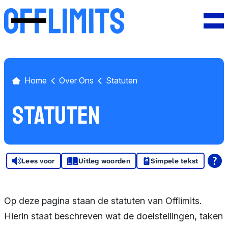
Nieuws
Pers
Over Ons
Home
Over Ons
Statuten
Offlimits
Statuten
Safer Internet
Centre
Vacatures
Lees voor
Uitleg woorden
Simpele tekst
Jaarverslagen
Op deze pagina staan de statuten van Offlimits.
Terminologie
Hierin staat beschreven wat de doelstellingen, taken