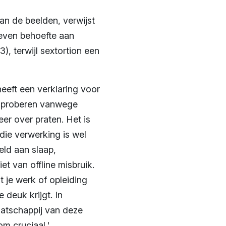
an de beelden, verwijst
geven behoefte aan
), terwijl sextortion een
eeft een verklaring voor
rs proberen vanwege
er over praten. Het is
die verwerking is wel
eld aan slaap,
et van offline misbruik.
t je werk of opleiding
 deuk krijgt. In
aatschappij van deze
om cruciaal.'