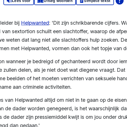
Lees voor
Uitleg woorden
Simpele tekst
eider bij
Helpwanted
: 'Dit zijn schrikbarende cijfers. 
al van sextortion schuilt een slachtoffer, waarop de af
e weten dat lang niet alle slachtoffers hulp zoeken. De
en met Helpwanted, vormen dan ook het topje van de 
on wanneer je bedreigd of gechanteerd wordt door iema
te zullen delen, als je niet doet wat diegene vraagt. Da
eme beelden of het moeten verrichten van seksuele han
name aan criminele activiteiten.
ies van Helpwanted altijd om niet in te gaan op de eisen
an de dader worden genegeerd, is het waarschijnlijk dat
s de dader zijn pressiemiddel kwijt is om jou onder druk
zegd dan gedaan.'