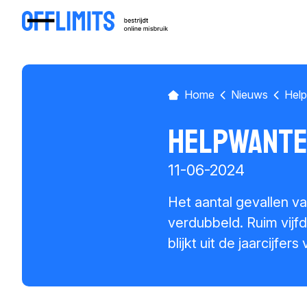
Home
Nieuws
Help
Helpwante
11-06-2024
Het aantal gevallen v
verdubbeld. Ruim vijf
blijkt uit de jaarcijfe