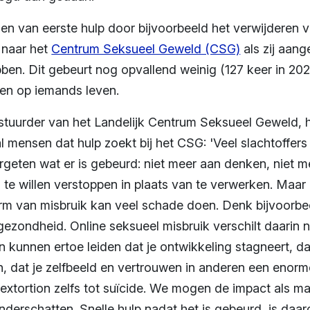
en van eerste hulp door bijvoorbeeld het verwijderen v
 naar het
Centrum Seksueel Geweld (CSG)
als zij aan
ben. Dit gebeurt nog opvallend weinig (127 keer in 2023
en op iemands leven.
estuurder van het Landelijk Centrum Seksueel Geweld, h
tal mensen dat hulp zoekt bij het CSG: 'Veel slachtoffe
geten wat er is gebeurd: niet meer aan denken, niet me
te willen verstoppen in plaats van te verwerken. Maar 
orm van misbruik kan veel schade doen. Denk bijvoorbe
ezondheid. Online seksueel misbruik verschilt daarin ni
n kunnen ertoe leiden dat je ontwikkeling stagneert, da
, dat je zelfbeeld en vertrouwen in anderen een enorme
extortion zelfs tot suïcide. We mogen de impact als m
nderschatten. Snelle hulp nadat het is gebeurd, is daar