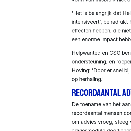
'Het is belangrijk dat 
intensiveert', benadrukt
effecten hebben, die nie
een enorme impact hebbe
Helpwanted en CSG bena
ondersteuning, en roepen
Hoving: 'Door er snel b
op herhaling.'
Recordaantal ad
De toename van het aanta
recordaantal mensen co
om advies vroeg, steeg 
adviesmodule doorliepen