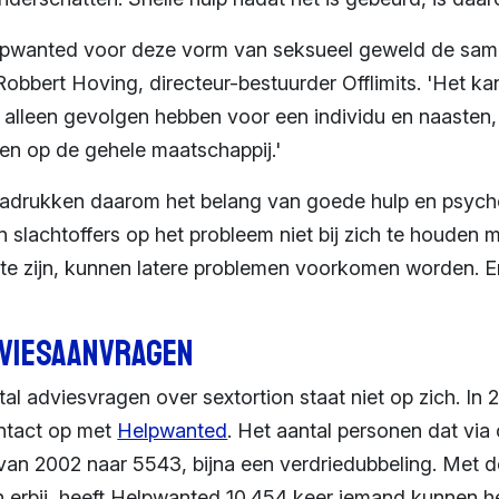
Helpwanted voor deze vorm van seksueel geweld de s
 Robbert Hoving, directeur-bestuurder Offlimits. 'Het k
t alleen gevolgen hebben voor een individu en naasten,
n op de gehele maatschappij.'
drukken daarom het belang van goede hulp en psych
 slachtoffers op het probleem niet bij zich te houden 
ij te zijn, kunnen latere problemen voorkomen worden.
viesaanvragen
l adviesvragen over sextortion staat niet op zich. In
ntact op met
Helpwanted
. Het aantal personen dat via 
van 2002 naar 5543, bijna een verdriedubbeling. Met d
 erbij, heeft Helpwanted 10.454 keer iemand kunnen h