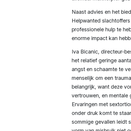
Naast advies en het bied
Helpwanted slachtoffers
professionele hulp te heb
enorme impact kan hebb
Iva Bicanic, directeur-b
het relatief geringe aan
angst en schaamte te ver
menselijk om een trauma 
belangrijk, want deze v
vertrouwen, en mentale g
Ervaringen met sextortio
onder druk komt te staan
sommige gevallen leidt s
vorm van misbruik niet o