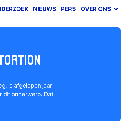
NDERZOEK
NIEUWS
PERS
OVER ONS
Offlimits
Safer Internet Centre
Vacatures
tortion
Jaarverslagen
Terminologie
, is afgelopen jaar
Sponsors en donoren
r dit onderwerp. Dat
Raad van Toezicht
Steun ons
Contact