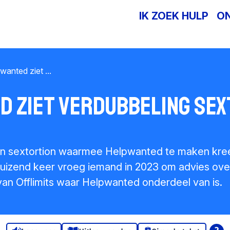
IK ZOEK HULP
O
wanted ziet ...
d ziet verdubbeling sex
an sextortion waarmee Helpwanted te maken kreeg
duizend keer vroeg iemand in 2023 om advies ove
rs van Offlimits waar Helpwanted onderdeel van is.