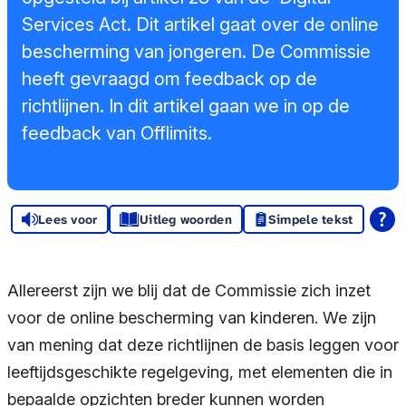
Sponsors en
Services Act. Dit artikel gaat over de online
donoren
bescherming van jongeren. De Commissie
heeft gevraagd om feedback op de
Raad van
richtlijnen. In dit artikel gaan we in op de
Toezicht
feedback van Offlimits.
Steun ons
Contact
Lees voor
Uitleg woorden
Simpele tekst
Allereerst zijn we blij dat de Commissie zich inzet
voor de online bescherming van kinderen. We zijn
van mening dat deze richtlijnen de basis leggen voor
leeftijdsgeschikte regelgeving, met elementen die in
bepaalde opzichten breder kunnen worden