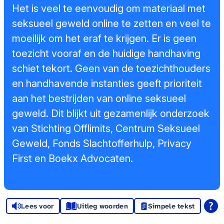
Sponsors en
Het is veel te eenvoudig om materiaal met
donoren
seksueel geweld online te zetten en veel te
moeilijk om het eraf te krijgen. Er is geen
Raad van
toezicht vooraf en de huidige handhaving
Toezicht
schiet tekort. Geen van de toezichthouders
en handhavende instanties geeft prioriteit
Steun ons
aan het bestrijden van online seksueel
Contact
geweld. Dit blijkt uit gezamenlijk onderzoek
van Stichting Offlimits, Centrum Seksueel
Geweld, Fonds Slachtofferhulp, Privacy
First en Boekx Advocaten.
Lees voor
Uitleg woorden
Simpele tekst