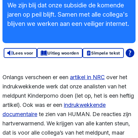
Sponsors en
We zijn blij dat onze subsidie de komende
donoren
jaren op peil blijft. Samen met alle collega's
blijven we werken aan een veiliger internet.
Raad van
Toezicht
Lees voor
Steun ons
Uitleg woorden
Simpele tekst
Contact
Onlangs verscheen er een
artikel in NRC
over het
indrukwekkende werk dat onze analisten van het
meldpunt Kinderporno doen (let op, het is een heftig
artikel). Ook was er een
indrukwekkende
documentaire
te zien van HUMAN. De reacties zijn
hartverwarmend. We krijgen van alle kanten steun,
dat is voor alle collega’s van het meldpunt, maar